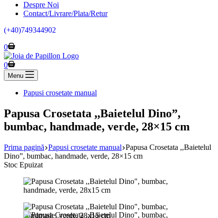
Despre Noi
Contact/Livrare/Plata/Retur
(+40)749344902
Coș
0
de
cumpărături
Coș
0
de
Menu
cumpărături
Papusi crosetate manual
Papusa Crosetata ,,Baietelul Dino”,
bumbac, handmade, verde, 28×15 cm
Prima pagină
Papusi crosetate manual
Papusa Crosetata ,,Baietelul
Dino”, bumbac, handmade, verde, 28×15 cm
Stoc Epuizat