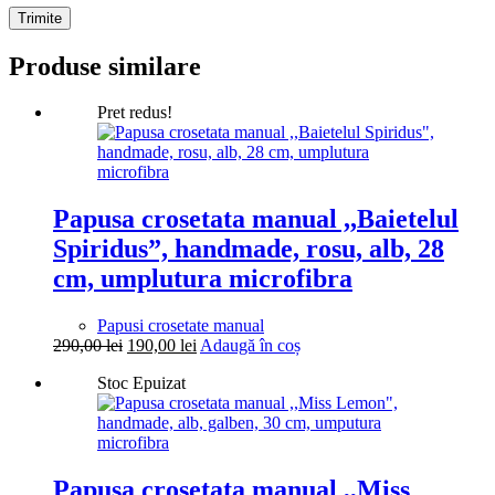
Trimite
Produse similare
Pret redus!
Papusa crosetata manual ,,Baietelul
Spiridus”, handmade, rosu, alb, 28
cm, umplutura microfibra
Papusi crosetate manual
Prețul
Prețul
290,00
lei
190,00
lei
Adaugă în coș
inițial
curent
Stoc Epuizat
a
este:
fost:
190,00 lei.
290,00 lei.
Papusa crosetata manual ,,Miss