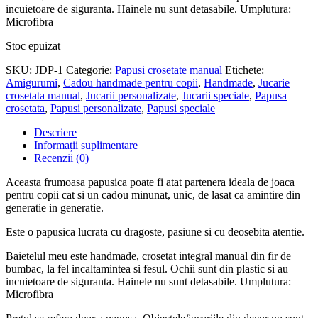
incuietoare de siguranta. Hainele nu sunt detasabile. Umplutura:
Microfibra
Stoc epuizat
SKU:
JDP-1
Categorie:
Papusi crosetate manual
Etichete:
Amigurumi
,
Cadou handmade pentru copii
,
Handmade
,
Jucarie
crosetata manual
,
Jucarii personalizate
,
Jucarii speciale
,
Papusa
crosetata
,
Papusi personalizate
,
Papusi speciale
Descriere
Informații suplimentare
Recenzii (0)
Aceasta frumoasa papusica poate fi atat partenera ideala de joaca
pentru copii cat si un cadou minunat, unic, de lasat ca amintire din
generatie in generatie.
Este o papusica lucrata cu dragoste, pasiune si cu deosebita atentie.
Baietelul meu este handmade, crosetat integral manual din fir de
bumbac, la fel incaltamintea si fesul. Ochii sunt din plastic si au
incuietoare de siguranta. Hainele nu sunt detasabile. Umplutura:
Microfibra