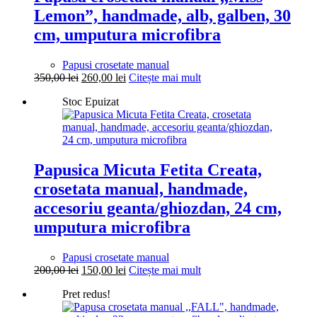
Lemon”, handmade, alb, galben, 30
cm, umputura microfibra
Papusi crosetate manual
Prețul
Prețul
350,00
lei
260,00
lei
Citește mai mult
inițial
curent
Stoc Epuizat
a
este:
fost:
260,00 lei.
350,00 lei.
Papusica Micuta Fetita Creata,
crosetata manual, handmade,
accesoriu geanta/ghiozdan, 24 cm,
umputura microfibra
Papusi crosetate manual
Prețul
Prețul
200,00
lei
150,00
lei
Citește mai mult
inițial
curent
Pret redus!
a
este:
fost:
150,00 lei.