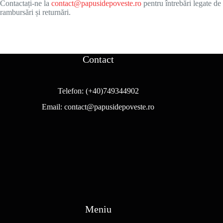
Contactați-ne la
contact@papusidepoveste.ro
pentru întrebări legate de
rambursări și returnări.
Contact
Telefon:
(+40)749344902
Email:
contact@papusidepoveste.ro
Meniu