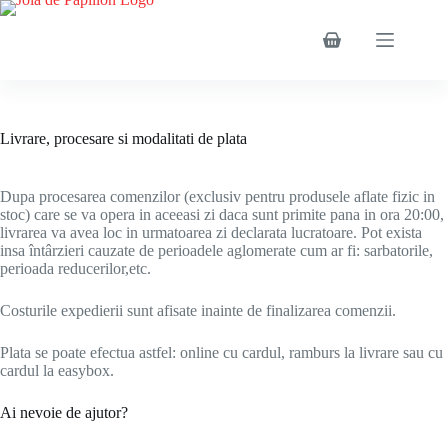
Sari
la
conținut
Coș
de
cumpărături
Livrare, procesare si modalitati de plata
Dupa procesarea comenzilor (exclusiv pentru produsele aflate fizic in
stoc) care se va opera in aceeasi zi daca sunt primite pana in ora 20:00,
livrarea va avea loc in urmatoarea zi declarata lucratoare. Pot exista
insa întârzieri cauzate de perioadele aglomerate cum ar fi: sarbatorile,
perioada reducerilor,etc.
Costurile expedierii sunt afisate inainte de finalizarea comenzii.
Plata se poate efectua astfel: online cu cardul, ramburs la livrare sau cu
cardul la easybox.
Ai nevoie de ajutor?