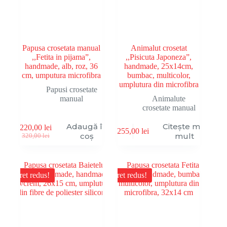
Papusa crosetata manual
Animalut crosetat
,,Fetita in pijama”,
,,Pisicuta Japoneza”,
handmade, alb, roz, 36
handmade, 25x14cm,
cm, umputura microfibra
bumbac, multicolor,
umplutura din microfibra
Papusi crosetate
manual
Animalute
crosetate manual
Adaugă în
Citește mai
220,00
lei
255,00
lei
Prețul
Prețul
coș
mult
320,00
lei
inițial
curent
a
este:
fost:
220,00 lei.
320,00 lei.
Pret redus!
Pret redus!