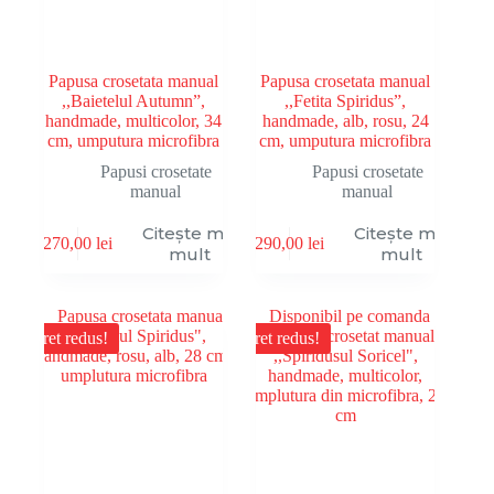
Papusa crosetata manual
Papusa crosetata manual
,,Baietelul Autumn”,
,,Fetita Spiridus”,
handmade, multicolor, 34
handmade, alb, rosu, 24
cm, umputura microfibra
cm, umputura microfibra
Papusi crosetate
Papusi crosetate
manual
manual
Citește mai
Citește mai
270,00
lei
290,00
lei
mult
mult
Pret redus!
Pret redus!