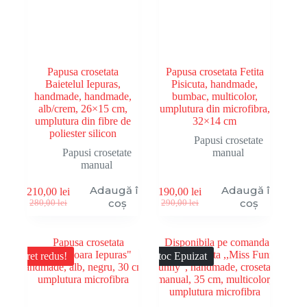
Papusa crosetata
Papusa crosetata Fetita
Baietelul Iepuras,
Pisicuta, handmade,
handmade, handmade,
bumbac, multicolor,
alb/crem, 26×15 cm,
umplutura din microfibra,
umplutura din fibre de
32×14 cm
poliester silicon
Papusi crosetate
Papusi crosetate
manual
manual
Adaugă în
Adaugă în
210,00
lei
190,00
lei
Prețul
Prețul
Prețul
Prețul
coș
coș
280,00
lei
290,00
lei
inițial
curent
inițial
curent
a
este:
a
este:
fost:
210,00 lei.
fost:
190,00 lei.
280,00 lei.
290,00 lei.
Pret redus!
Stoc Epuizat