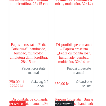
Papusa crosetata ,,Fetita
Disponibila pe comanda
Buburuza”, handmade,
– Papusa crosetata
bumbac, multicolor,
,,Fetita cu rochita roz”,
umplutura din microfibra,
handmade, bumbac,
28×15 cm
multicolor, 32×14 cm
Papusi crosetate
Papusi crosetate
manual
manual
Adaugă în
Citește mai
250,00
lei
350,00
lei
Prețul
Prețul
coș
mult
320,00
lei
inițial
curent
a
este:
fost:
250,00 lei.
320,00 lei.
Pret redus!
Stoc Epuizat