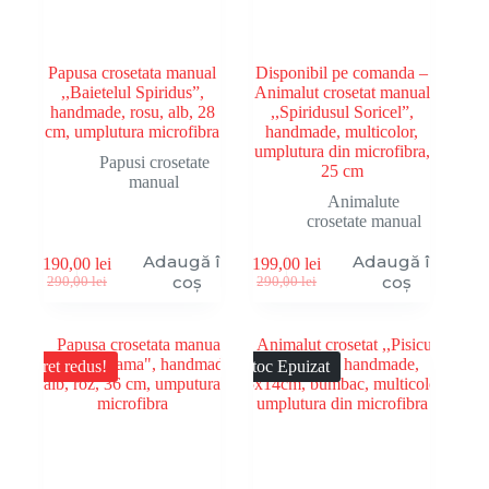
Papusa crosetata manual
Disponibil pe comanda –
,,Baietelul Spiridus”,
Animalut crosetat manual
handmade, rosu, alb, 28
,,Spiridusul Soricel”,
cm, umplutura microfibra
handmade, multicolor,
umplutura din microfibra,
Papusi crosetate
25 cm
manual
Animalute
crosetate manual
Adaugă în
Adaugă în
190,00
lei
199,00
lei
Prețul
Prețul
Prețul
Prețul
coș
coș
290,00
lei
290,00
lei
inițial
curent
inițial
curent
a
este:
a
este:
fost:
190,00 lei.
fost:
199,00 lei.
290,00 lei.
290,00 lei.
Pret redus!
Stoc Epuizat