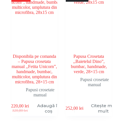
Disponibila pe comanda
Papusa Crosetata
– Papusa crosetata
,,Baietelul Dino”,
manual ,,Fetita Unicorn”,
bumbac, handmade,
handmade, bumbac,
verde, 28×15 cm
multicolor, umplutura din
Papusi crosetate
microfibra, 28×15 cm
manual
Papusi crosetate
manual
Adaugă în
Citește mai
220,00
lei
252,00
lei
Prețul
Prețul
coș
mult
320,00
lei
inițial
curent
a
este:
fost:
220,00 lei.