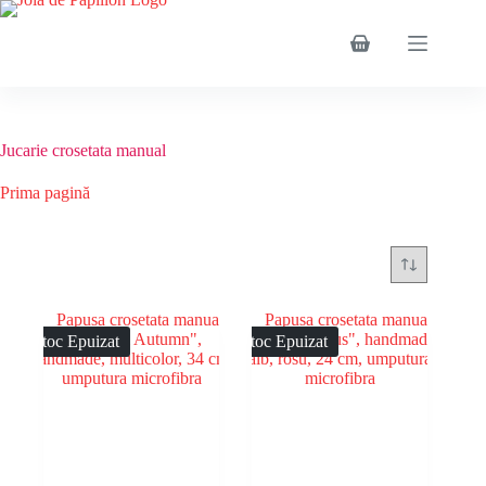
Sari
la
conținut
Coș
de
cumpărături
Jucarie crosetata manual
Prima pagină
Jucarie crosetata manual
Stoc Epuizat
Stoc Epuizat