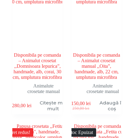
Disponibila pe comanda
Disponibila pe comanda
– Animalut crosetat
– Animalut crosetat
,,Domnisoara Iepurica”,
manual ,,Oita”,
handmade, alb, corai, 30
handmade, alb, 22 cm,
cm, umplutura microfibra
umplutura microfibra
Animalute
Animalute
crosetate manual
crosetate manual
Citește mai
Adaugă în
150,00
lei
280,00
lei
Prețul
Prețul
mult
coș
250,00
lei
inițial
curent
a
este:
fost:
150,00 lei.
250,00 lei.
Pret redus!
Stoc Epuizat