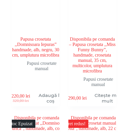
Papusa crosetata
Disponibila pe comanda
,,Domnisoara Iepuras”
– Papusa crosetata ,,Miss
handmade, alb, negru, 30
Funny Bunny”,
cm, umplutura microfibra
handmade, crosetata
manual, 35 cm,
Papusi crosetate
multicolor, umplutura
manual
microfibra
Papusi crosetate
manual
Adaugă în
Citește mai
220,00
lei
290,00
lei
Prețul
Prețul
coș
mult
320,00
lei
inițial
curent
a
este:
fost:
220,00 lei.
320,00 lei.
Stoc Epuizat
Pret redus!