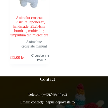
Animalut crosetat
,,Pisicuta Japoneza”,
handmade, 25x14cm,
bumbac, multicolor,
umplutura din microfibra
Animalute
crosetate manual
Citește mai
255,00
lei
mult
Contact
Telefon:
(+40)749344902
Email:
contact@papusidepoveste.ro