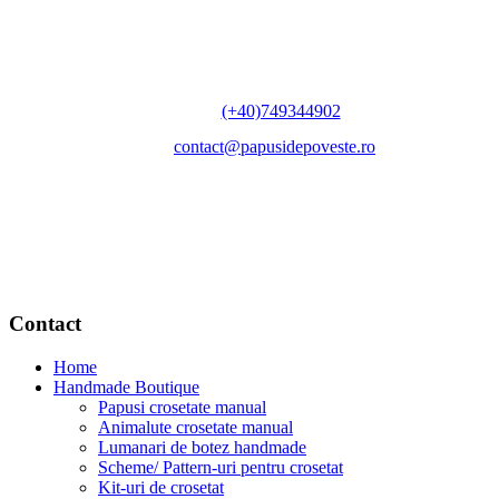
fost:
150,00 lei.
Contact
200,00 lei.
Telefon:
(+40)749344902
Email:
contact@papusidepoveste.ro
Meniu
Contact
Home
Handmade Boutique
Papusi crosetate manual
Animalute crosetate manual
Lumanari de botez handmade
Scheme/ Pattern-uri pentru crosetat
Kit-uri de crosetat