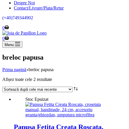
Despre Noi
Contact/Livrare/Plata/Retur
(+40)749344902
Coș
0
de
cumpărături
Coș
0
de
Menu
cumpărături
breloc papusa
Prima pagină
breloc papusa
Sortat
Afișez toate cele 2 rezultate
după
cele
mai
Stoc Epuizat
recente
Papusa Fetita Creata Roscata,