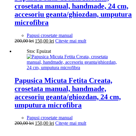
crosetata manual, handmade, 24 cm,
accesoriu geanta/ghiozdan, umputura
microfibra
Papusi crosetate manual
Prețul
Prețul
200,00
lei
150,00
lei
Citește mai mult
inițial
curent
Stoc Epuizat
a
este:
fost:
150,00 lei.
200,00 lei.
Papusica Micuta Fetita Creata,
crosetata manual, handmade,
accesoriu geanta/ghiozdan, 24 cm,
umputura microfibra
Papusi crosetate manual
Prețul
Prețul
200,00
lei
150,00
lei
Citește mai mult
inițial
curent
a
este: